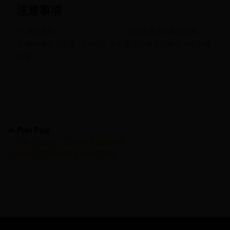
注意事项
※ 活动期间
禁止使用第三方插件
，违规者将永久取消资格
※ 限时商店开放至7月24日，未兑换道具将自动转化为
守护者
勋章
Post
Prev Post
《王者之战超变》2025盛夏巅峰联赛：
navigation
全服跨区竞技赛暨限定皮肤免费送