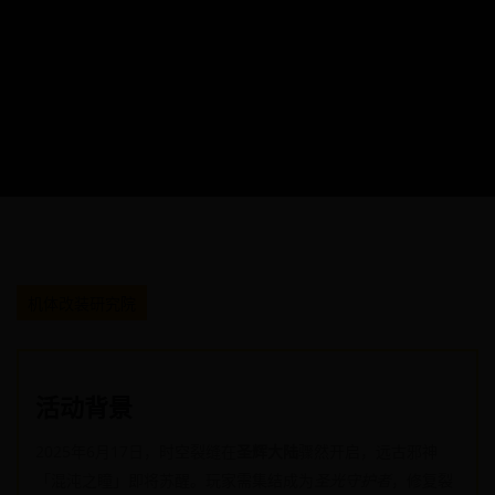
机体改装研究院
活动背景
2025年6月17日，时空裂缝在
圣辉大陆
骤然开启，远古邪神
「混沌之瞳」即将苏醒。玩家需集结成为
圣光守护者
，修复裂