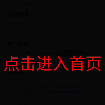
缝并阻止灭世危机。
活动时间
开放期：2025年6月17日10:00 - 7月17日23:59
巅峰争夺战：每周六20:00-22:00
参与条件
角色等级≥60级，需组成
3-5人小队
完成
誓约仪式
任务激活守
点击进入首页
护印记。
核心玩法
时空裂隙挑战
：
[传说宝箱]
收集
修复结界，每日首通必掉
星尘碎片
3层动态难度设计，解锁
隐藏剧
情
永恒圣殿保卫战
：