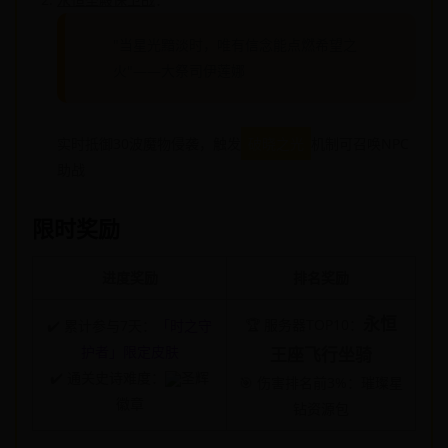
"当星光黯淡时，唯有信念能点燃希望之
火"——大祭司伊莲娜
实时抵御30波魔物侵袭，触发
破晓之光
机制可召唤NPC
助战
限时奖励
进度奖励
排名奖励
永恒
🏆 服务器TOP10：
✔️ 累计参与7天：
「时之守
护者」限定皮肤
王座飞行坐骑
✔️ 通关史诗难度：
圣辉
🎯 伤害排名前3%：璀璨星
徽章
钻资源包