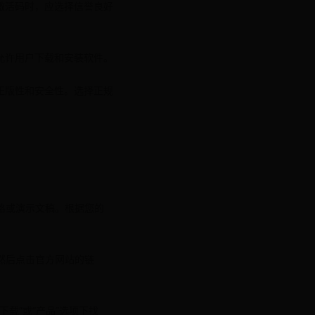
激活码时，应选择信誉良好
允许用户下载和安装软件。
正版性和安全性。选择正规
格或演示文稿。根据您的
然后点击官方网站的链
载”或“产品”选项下找