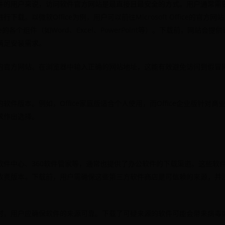
件的用户来说，访问软件官方网站是最直接且最安全的方式。用户通常需
。以微软Office为例，用户可以前往Microsoft Office的官方网站，选
e的各个组件（如Word、Excel、PowerPoint等）。下载前，网站会
满足安装需求。
的官方网站。在浏览器中输入正确的网站地址，这能有效避免访问到假冒
软件版本。例如，Office家庭版适合个人使用，而Office企业版针对
求作出选择。
软件中心、360软件管家等，通常也提供了办公软件的下载渠道。这些软
收费版本。下载前，用户需确保这些第三方软件商店是可信赖的来源，并
时，用户应确保软件的来源可靠。下载了可疑来源的软件可能会带来病毒