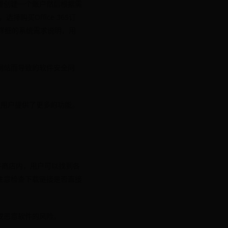
要创建一个账户然后根据需
择购买Office 365订
提供详细的系统需求说明，用
网站而导致的软件安全问
商业用户提供了更多的功能。
件商店内，用户可以找到各
注意检查下载链接是否直接
或恶意软件的风险。