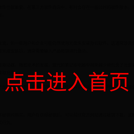
效性也很重要。在第三方软件商店中，有时会存在一些过时的软件版本。
本。
主流，但一些用户和企业可能仍然使用光盘来安装办公软件。这通常涉及
。在完成安装后，通常需要输入产品密钥进行激活。
盘驱动器。随着技术的发展，现代的笔记本电脑中越来越少地包含了光盘
点击进入首页
读取光盘。
产品密钥。光盘与产品密钥是办公软件的实体凭证，如有损坏或丢失可能
件秘钥的购买，用户在获得秘钥后，可以前往官方网站通过秘钥下载。这
买行为。