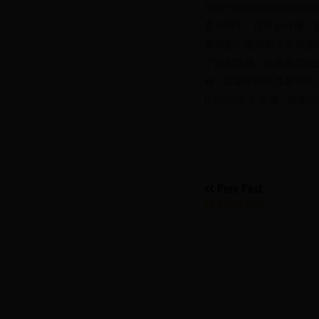
用我们公司自研的企业级低
置AI助手、组件设计器、
等功能，能帮助企业构建高
个应用场景，全面助力企
有，本站不拥有其著作权
Informat_5 处理，
Post
Prev Post
螨字笔画写法
navigati