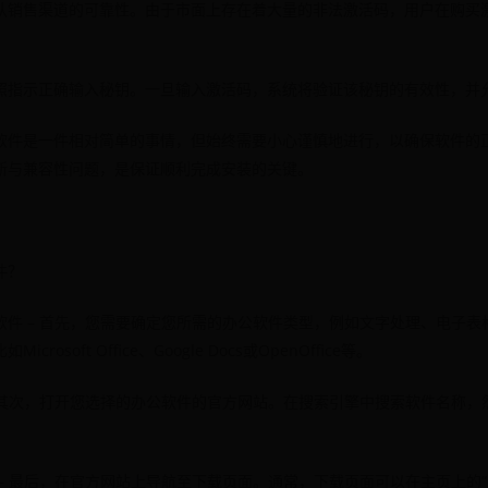
认销售渠道的可靠性。由于市面上存在着大量的非法激活码，用户在购买
照指示正确输入秘钥。一旦输入激活码，系统将验证该秘钥的有效性，并
软件是一件相对简单的事情，但始终需要小心谨慎地进行，以确保软件的
新与兼容性问题，是保证顺利完成安装的关键。
件？
软件 – 首先，您需要确定您所需的办公软件类型，例如文字处理、电子表
osoft Office、Google Docs或OpenOffice等。
– 其次，打开您选择的办公软件的官方网站。在搜索引擎中搜索软件名称，
– 最后，在官方网站上导航至下载页面。通常，下载页面可以在主页上的“下