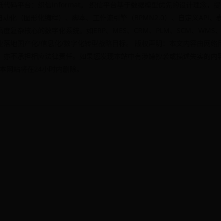
代码平台：织信Informat。 织信平台基于数据模型优先的设计理念，
自动化（图形化编程）、脚本、工作流引擎（BPMN2.0）、自定义API
度复杂核心的数字化系统。如ERP、MES、CRM、PLM、SCM、WM
业落地国产化/信息化/数字化转型战略目标。 版权声明：本文内容由网络
，亦不承担相应法律责任。如果您发现本站中有涉嫌抄袭或描述失实的内
核实后本网站将在24小时内删除。
on