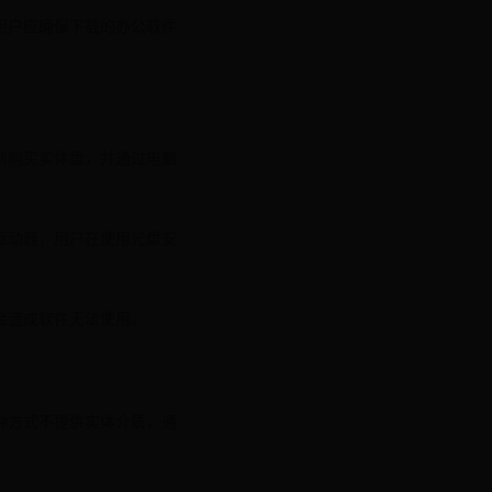
用户应确保下载的办公软件
到购买实体盘，并通过电脑
驱动器，用户在使用光盘安
会造成软件无法使用。
种方式不提供实体介质，通