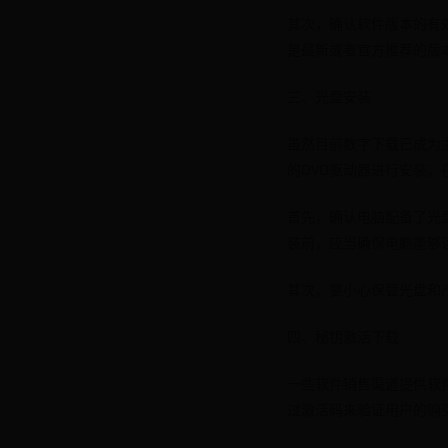
其次，确认软件版本的有
是最新或者官方推荐的版
三、光盘安装
虽然目前数字下载已成为
的DVD驱动器进行安装
首先，确认电脑配备了光
装前，应当确保电脑能够
其次，要小心保管光盘和
四、秘钥激活下载
一些软件销售渠道提供软
过激活码来验证用户的购