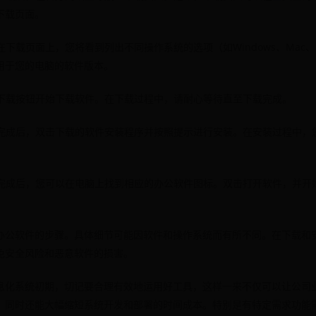
下载页面。
在下载页面上，您将看到列出不同操作系统的选项（如Windows、Mac、
用于您的电脑的软件版本。
击下载按钮开始下载软件。在下载过程中，请耐心等待直至下载完成。
下载完成后，双击下载的软件安装程序并按照提示进行安装。在安装过程中，
安装完成后，您可以在电脑上找到相应的办公软件图标。双击打开软件，并开
办公软件的步骤。具体细节可能因软件和操作系统而有所不同。在下载和
免安全风险和恶意软件的损害。
息化系统初期，切记要合理有效地运用好工具，这样一来不仅可以让公司
。同时还能大幅缩短系统开发和部署的时间成本。特别是有特定需求功能