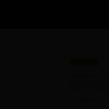
机体改装研究院
电脑上面的办公软件下载
考虑官方网站下载，它能保
推荐的方式。官方网站不
一、官方网站下载