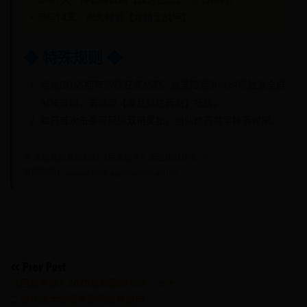
• 参与14天：永久时装【龙骑士战甲】
◆ 特殊规则 ◆
巨龙BOSS拥有
阶段狂暴机制
，血量降至30%时将触发全屏
AOE技能，需携带【龙息抗性药剂】抵抗。
每日首次击杀可获得
双倍奖励
，组队成员共享掉落权限。
※ 活动最终解释权归《巨龙猎手》运营团队所有 ※
客服邮箱：support@dragonhunter.game
Post
Prev Post
《西游争霸》2025暑期巅峰对决：七十
navigation
二变斗法大会暨全服争霸赛盛典