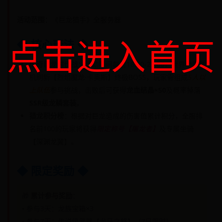
活动范围：
《巨龙猎手》全服务器
点击进入首页
◆ 核心玩法 ◆
传奇巨龙讨伐战
：活动期间每日18:00-22:00，世界地图随
机刷新【烈焰魔龙·卡奥斯】终极BOSS，玩家需组成
5人以
上队伍
参与挑战，击败后可获得
龙血结晶×50
及概率掉落
SSR级龙鳞套装
。
猎龙积分榜
：根据对巨龙造成的伤害值累计积分，全服排
名前100的玩家将获得
限定称号【屠龙者】
及专属坐骑
【深渊龙翼】。
◆ 限定奖励 ◆
🎁
累计参与奖励
：
• 参与3天：龙族宝箱×3
• 参与7天：传说级武器【龙牙之怒】（7日限时）