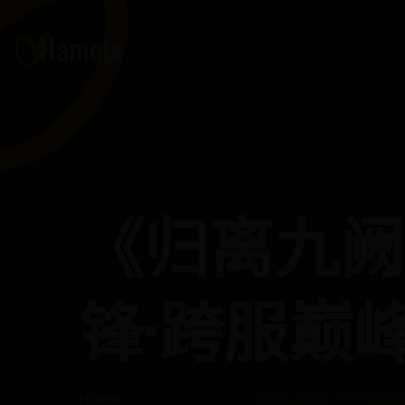
《归离九阙
锋·跨服巅
Home
《归离九阙》2025暑
2025-07-17 20:09:20