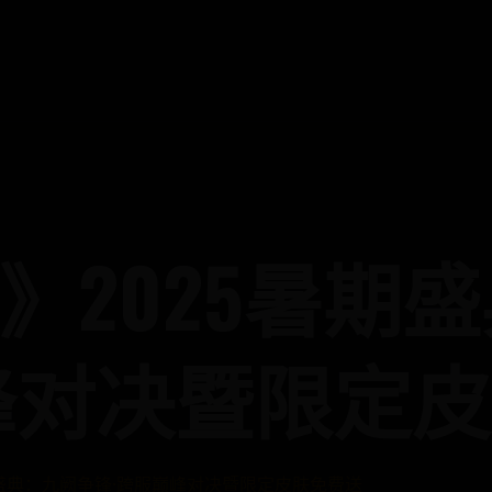
》2025暑期
峰对决暨限定
期盛典：九阙争锋·跨服巅峰对决暨限定皮肤免费送