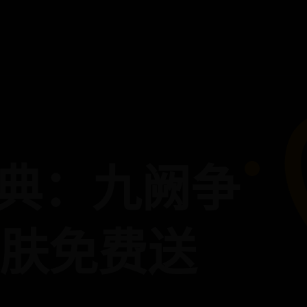
盛典：九阙争
皮肤免费送