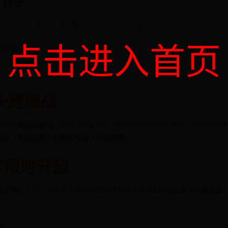
7日 10:00 至 2025年7月31日 23:59（UTC+8）
点击进入首页
含新区）
·跨服战
将开启
跨服竞技场
，玩家可组建3-5人小队参与实时匹配对战。根据胜场数
称号「九阙之巅」
及
稀有坐骑「玄冥古兽」
。
本限时开放
离之渊」
上线，通关后可解锁隐藏剧情并概率掉落
SSR级装备「九阙星盘
3次。