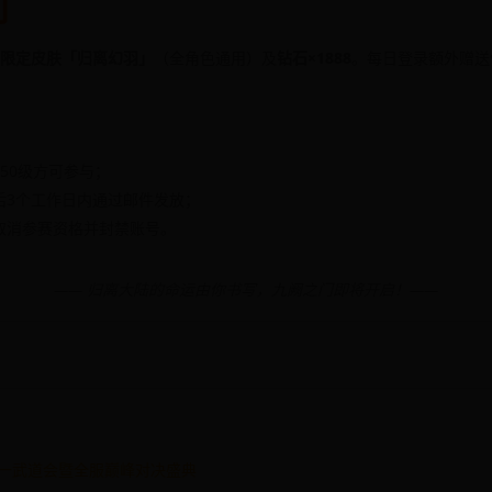
利
限定皮肤「归离幻羽」
（全角色通用）及
钻石×1888
。每日登录额外赠送
50级方可参与；
后3个工作日内通过邮件发放；
取消参赛资格并封禁账号。
—— 归离大陆的命运由你书写，九阙之门即将开启！——
第一武道会暨全服巅峰对决盛典