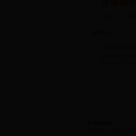
登录福
累计登录7天可领取
注意事项：
跨服战需角色等级≥
活动奖励将于结束
如有作弊行为，将
Post
Prev Post
独步武林：2025年天下