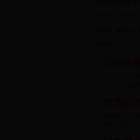
活动时间：
2025年7月1
活动范围：
全服玩家（
活动内容：
九阙争锋
活动期间，服务器
的战队将获得
限定
剧情副
全新剧情副本
「归
模式，每日限挑战