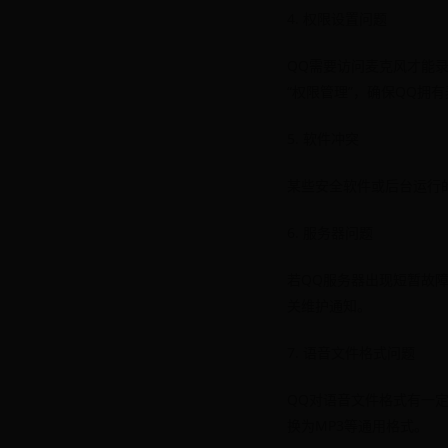
4. 权限设置问题
QQ需要访问麦克风才能
“权限管理”，确保QQ拥
5. 软件冲突
某些安全软件或后台运行
6. 服务器问题
若QQ服务器出现短暂故
关维护通知。
7. 语音文件格式问题
QQ对语音文件格式有一
换为MP3等通用格式。