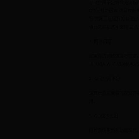
存储空间不足导致无法保存
QQ至最新版本 语音权限
行 关闭后台运行的其他应
语音文件格式不支持 尝试
1. 网络问题
如果你的网络连接不稳定
境（如从Wi-Fi切换到4G/
2. 存储空间不足
语音信息需要临时存储在
用。
3. QQ版本过旧
随着系统更新和功能迭代