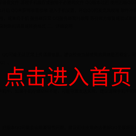
语音文件 清理手机缓存或删除不必要的文件 QQ版本过旧 使用旧版QQ
未开启 QQ未获得录音权限 进入手机设置，开启QQ的麦克风权限 软件冲
用，或重启手机 服务器异常 QQ服务器暂时故障 等待官方修复或尝试重
录制新的语音或转换格式 二、详细说明
，QQ可能无法正常上传语音信息。建议检查当前使用的网络是否稳定，
5G）。
点击进入首页
手机中，如果手机存储空间不足，可能导致发送失败。建议清理手机中的
，旧版本QQ可能会出现兼容性问题。建议前往应用商店更新QQ至最新版