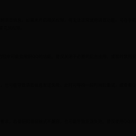
录制语音信息。如果未开启相关权限，将无法正常使用语音功能。可在手机
有麦克风权限。
的程序可能会限制QQ的功能。建议关闭不必要的后台应用，或暂时禁用
障，也可能导致语音信息发送失败。此时可等待一段时间后重试，或查看Q
定要求，若录制的音频格式不兼容，也可能导致发送失败。建议使用QQ内