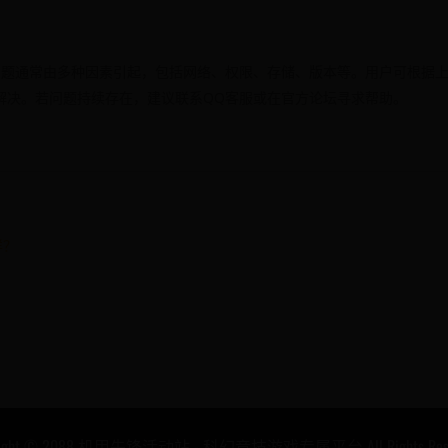
问题通常由多种因素引起，包括网络、权限、存储、版本等。用户可根据
解决。若问题持续存在，建议联系QQ客服或在官方论坛寻求帮助。
样？
on
right © 2088 机甲先锋活动站 - 科幻竞技游戏专属平台 All Rights Rese