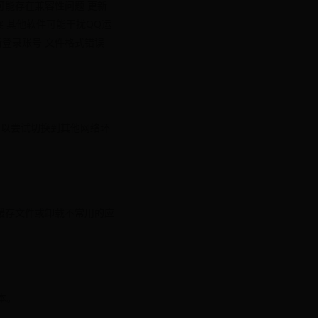
可能存在兼容性问题 更新
突 其他软件可能干扰QQ运
新登录账号 文件格式错误
可以尝试切换到其他网络环
缓存文件或卸载不常用的应
本。