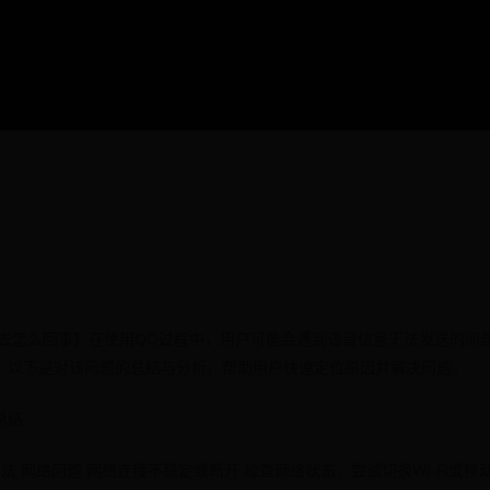
出去怎么回事】在使用QQ过程中，用户可能会遇到语音信息无法发送的问
。以下是对该问题的总结与分析，帮助用户快速定位原因并解决问题。
总结
法 网络问题 网络连接不稳定或断开 检查网络状态，尝试切换Wi-Fi或移