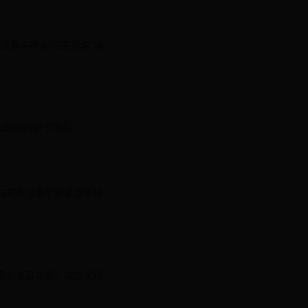
设置中找到“应用管理”或
安全软件进行测试。
Q官方公告了解是否有相
置的录音功能，或尝试转