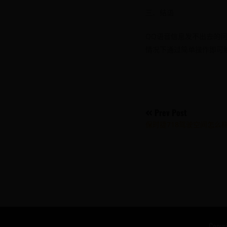
三、结语
QQ语音信息发不出去的
情况下通过简单操作即可
Post
Prev Post
保时捷718驾驶空间怎么
navigati
Copy