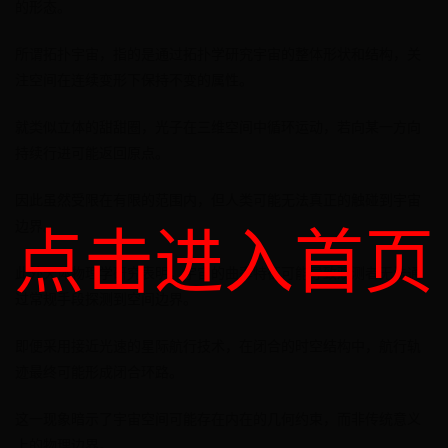
的形态。
所谓拓扑宇宙，指的是通过拓扑学研究宇宙的整体形状和结构，关
注空间在连续变形下保持不变的属性。
就类似立体的甜甜圈，光子在三维空间中循环运动，若向某一方向
持续行进可能返回原点。
因此虽然受限在有限的范围内，但人类可能无法真正的触碰到宇宙
点击进入首页
边界。
此外天体物理学研究表明，宇宙的曲率特征可能导致观测者无法通
过常规手段探测到空间边界。
即便采用接近光速的星际航行技术，在闭合的时空结构中，航行轨
迹最终可能形成闭合环路。
这一现象暗示了宇宙空间可能存在内在的几何约束，而非传统意义
上的物理边界。