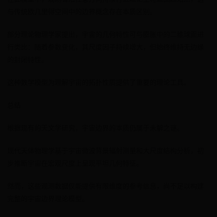
与传统欧几里得空间中的边界概念存在本质区别。
部分理论物理学家提出，宇宙的几何特性可与膨胀中的二维球面进
行类比：随着参数变化，其尺度因子持续增大，但始终维持无边缘
的封闭特性。
这种数学模型为理解宇宙的拓扑性质提供了重要的理论工具。
总结
根据现有的天文学研究，宇宙边界的本质仍属于未解之谜。
现代天体物理学基于宇宙微波背景辐射测量和大尺度结构分析，初
步推断宇宙在宏观尺度上呈现平坦几何特征。
然而，这些观测数据仅能提供有限维度的参考信息，尚不足以构建
完整的宇宙边界理论模型。