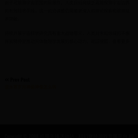
由于可观测宇宙范围的局限性，人类目前尚缺乏直接探测宇宙边界
的有效技术手段，这一前沿课题仍需要更深入的理论探索和观测技
术突破。
持续开展宇宙科学研究具有重大战略意义，人类对未知领域的不懈
探索精神是推动天体物理学发展的核心动力。返回搜狐，查看更多
Post
Prev Post
逆水寒岁月神偷神像怎么转
navigation
Copyright © 2088 机甲先锋活动站 - 科幻竞技游戏专属平台 All