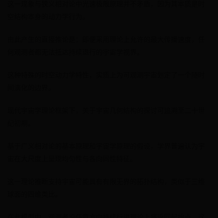
这一现象与狭义相对论中光速极限原理并不矛盾，因为其本质是时
空结构本身的动力学行为。
由此产生的直接推论是：即便采用理论上允许的最大传播速度，任
何观测者都无法抵达持续退行的宇宙学视界。
这种特殊的时空动力学特性，实质上为可观测宇宙划定了一个随时
间演化的边界。
现代宇宙学理论框架下，关于宇宙几何结构的探讨可追溯至二十世
纪初期。
基于广义相对论的基本原理和宇宙学原理的假设，学界普遍认为宇
宙在大尺度上呈现均匀性与各向同性特征。
这一理论推断支持宇宙可能具有有限无界的拓扑结构，类似于三维
球面的四维类比。
在此模型中，观测者沿任意方向持续行进理论上将返回起始点，这