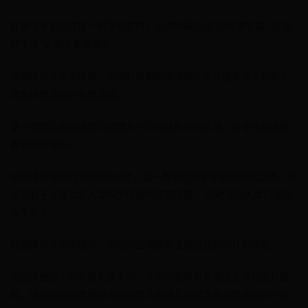
在探讨宇宙边界这一科学议题时，必须明确区分"可观测宇宙"与"完
整宇宙"这两个关键概念。
根据现代天文学研究，当前科学界所描述的宇宙尺度实际上仅指人
类能够观测到的有限范围。
这一观测范围呈现为以地球为中心的球形空间区域，在专业领域被
称为哈勃体积。
该区域的直径约为930亿光年，这一数值也并非宇宙的真实边界，而
是受制于光速以及人类科学经验的研究进展， 同时还与人类的观测
水平有关。
根据现代宇宙学理论，宇宙的空间结构呈现出独特的几何特性。
与日常经验中的有限平面不同，宇宙可能具有有限而无界的拓扑结
构，这种空间特性使得传统的欧几里得几何概念难以准确描述宇宙