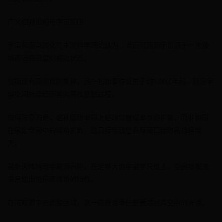
广义相对论的与宇宙膨胀
宇宙起源与演化的主流科学理论认为，当前可观测宇宙源于一次极
端高温高密度的初始状态。
根据现有观测数据推算，这一初始事件发生于约138亿年前，随后宇
宙空间持续经历各向同性膨胀过程。
值得注意的是，这种膨胀本质上是时空度规本身的扩张，而非物质
在固定空间中的简单扩散，这直接导致星系际距离随时间持续增
大。
最新天体物理学观测表明，在足够大的宇宙学尺度上，空间膨胀速
率呈现出随距离递增的特性。
在可观测宇宙边缘区域，这一膨胀速率已显著超越真空中的光速。