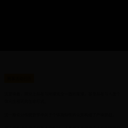
赛事活动日历
这意味着，理论上存在与地球完全一致的星球，甚至存在与人类个
体完全相同的生命形式。
这一推论对传统哲学中关于个体独特性的认知构成了严峻挑战。