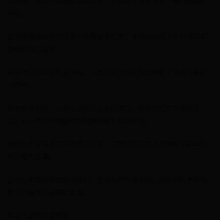
当无限性成为宇宙的基本属性时，人类则不再是宇宙中最为特殊的
存在。
这种理论推演不仅涉及天体物理学范畴，更深刻触及了认识论和本
体论的核心议题。
从科学认识论的角度审视，人类对宇宙的认知始终处于动态发展的
过程中。
历史经验表明，从地心说到日心说的演变，再到现代宇宙学的建
立，每一次认知突破都伴随着既有认知的颠覆。
当前关于宇宙无限性的理论假说，同样可能只是人类探索宇宙本质
的阶段性成果。
这种认知的局限性提示我们，在浩瀚的宇宙面前，现有的科学理论
体系仍需不断完善和发展。
有限无边的宇宙假说