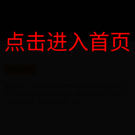
点击进入首页
赛事活动日历
蘑菇撕小点，清洗。切葱段。锅中倒油，油热后下平菇稍翻炒，加
葱叶，盐。加入适量的开水加少许盐，用大火把它煮开，盖盖子转
中火再煮三分钟，加入鸡蛋加盐煮一会儿。