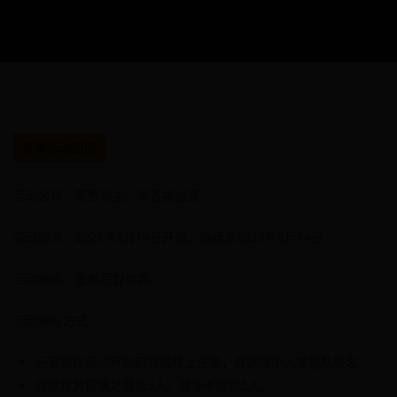
赛事活动日历
活动名称：荒野领主：勇者挑战赛
活动时间：2025年5月14日开始，持续至2025年8月14日
活动地点：虚拟荒野世界
活动参与方式：
玩家需在活动开始前完成线上注册，并选择个人或组队报名。
组队报名需满足最低3人，最多不超过5人。