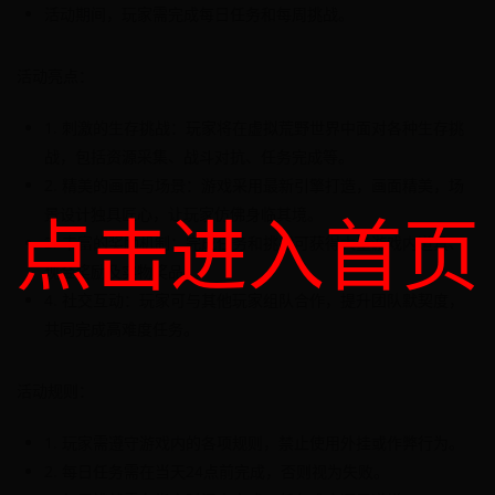
活动期间，玩家需完成每日任务和每周挑战。
活动亮点：
1. 刺激的生存挑战：玩家将在虚拟荒野世界中面对各种生存挑
战，包括资源采集、战斗对抗、任务完成等。
2. 精美的画面与场景：游戏采用最新引擎打造，画面精美，场
点击进入首页
景设计独具匠心，让玩家仿佛身临其境。
3. 丰富的奖励机制：完成任务和挑战可获得大量游戏内道具、
现金奖励及实物奖品。
4. 社交互动：玩家可与其他玩家组队合作，提升团队默契度，
共同完成高难度任务。
活动规则：
1. 玩家需遵守游戏内的各项规则，禁止使用外挂或作弊行为。
2. 每日任务需在当天24点前完成，否则视为失败。