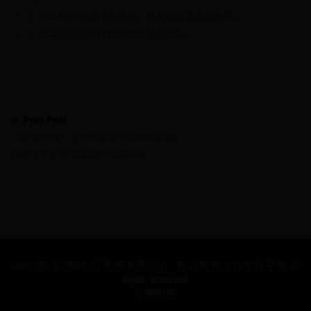
2. 活动期间如遇特殊情况，请及时联系客服处理。
3. 活动最终解释权归游戏运营方所有。
Post
Prev Post
《缥缈情缘》三界情缘盛典·2025云端仙
navigation
侣结契大会暨全服限时挑战活动
Copyright © 2088 机甲先锋活动站 - 科幻竞技游戏专属平台 All
Rights Reserved.
友情链接